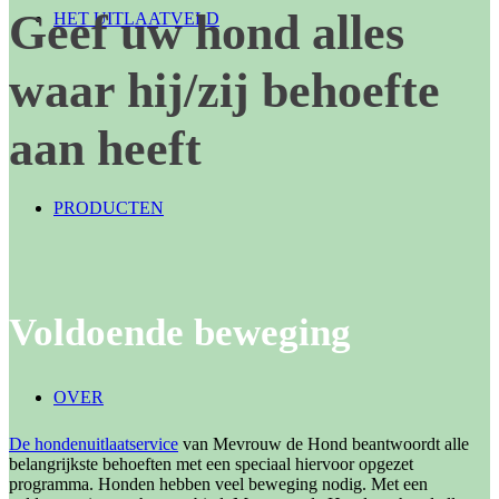
Geef uw hond alles
HET UITLAATVELD
waar hij/zij behoefte
aan heeft
PRODUCTEN
Voldoende beweging
OVER
De hondenuitlaatservice
van Mevrouw de Hond beantwoordt alle
belangrijkste behoeften met een speciaal hiervoor opgezet
programma. Honden hebben veel beweging nodig. Met een