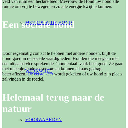
veld van ruim een hectare biedt Mevrouw de Hond uw hond alle
ruimte om vrij te bewegen en zo alle energie kwijt te kunnen.
Een sociale hond
MEVROUW DE HOND
Door regelmatig contact te hebben met andere honden, blijft de
hond goed in de sociale vaardigheden. Honden die meegaan met
een uitlaatservice spreken de ‘hondentaal’ vaak heel goed. Ze gaan
met uiteenlopende rassen om en kunnen elkaars gedrag
WERKWIJZE
beter aflezen.
De eerste keer
wordt gekeken of uw hond zijn plaats
zal vinden in de roedel.
Helemaal terug naar de
natuur
VOORWAARDEN