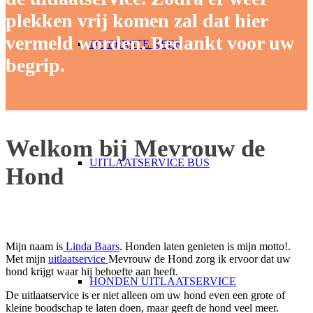
plekken vrij komen zal dat hier
vermeld worden. Bedankt voor uw
DE EERSTE KEER
begrip.
Welkom bij Mevrouw de
UITLAATSERVICE BUS
Hond
Mijn naam is
Linda Baars
. Honden laten genieten is mijn motto!.
Met mijn
uitlaatservice
Mevrouw de Hond zorg ik ervoor dat uw
hond krijgt waar hij behoefte aan heeft.
HONDEN UITLAATSERVICE
De uitlaatservice is er niet alleen om uw hond even een grote of
kleine boodschap te laten doen, maar geeft de hond veel meer.